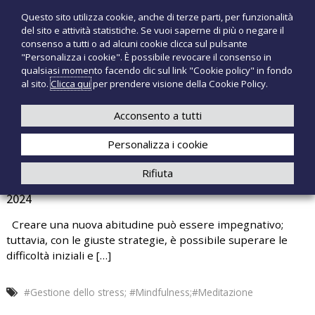
S
Questo sito utilizza cookie, anche di terze parti, per funzionalità
T
P
a
del sito e attività statistiche. Se vuoi saperne di più o negare il
r
l
e
consenso a tutti o ad alcuni cookie clicca sul pulsante
o
t
c
"Personalizza i cookie". È possibile revocare il consenso in
d
a
qualsiasi momento facendo clic sul link "Cookie policy" in fondo
n
o
a
al sito.
Clicca qui
per prendere visione della Cookie Policy.
t
o
+39 3921526175
infotecnomedsrl@tecno-med.it
t
l
M
i
c
Acconsento a tutti
e
m
o
e
d
Personalizza i cookie
n
d
i
t
Rifiuta
c
e
MEDITAZIONE GUIDATA SECONDO MODULO 14 MAGGIO
a
n
2024
l
u
i
t
Creare una nuova abitudine può essere impegnativo;
o
tuttavia, con le giuste strategie, è possibile superare le
difficoltà iniziali e […]
#Gestione dello stress; #Mindfulness;#Meditazione