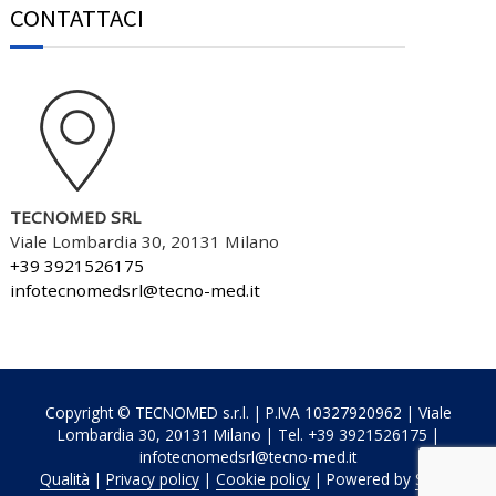
CONTATTACI
TECNOMED SRL
Viale Lombardia 30, 20131 Milano
+39 3921526175
infotecnomedsrl@tecno-med.it
Copyright © TECNOMED s.r.l. | P.IVA 10327920962 | Viale
Lombardia 30, 20131 Milano | Tel. +39 3921526175 |
infotecnomedsrl@tecno-med.it
Qualità
|
Privacy policy
|
Cookie policy
| Powered by
Sersis