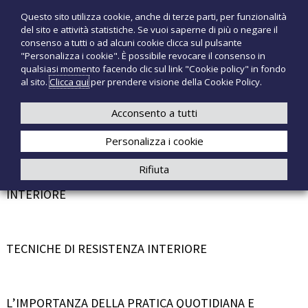
S
Questo sito utilizza cookie, anche di terze parti, per funzionalità
T
P
a
del sito e attività statistiche. Se vuoi saperne di più o negare il
r
l
e
consenso a tutti o ad alcuni cookie clicca sul pulsante
o
t
c
"Personalizza i cookie". È possibile revocare il consenso in
d
a
qualsiasi momento facendo clic sul link "Cookie policy" in fondo
n
o
a
al sito.
Clicca qui
per prendere visione della Cookie Policy.
t
o
+39 3921526175
infotecnomedsrl@tecno-med.it
t
l
M
i
c
Acconsento a tutti
e
m
o
e
d
Personalizza i cookie
n
d
i
t
Rifiuta
c
e
LA MEDITAZIONE: UN VIAGGIO VERSO IL BENESSERE
a
n
INTERIORE
l
u
i
t
o
TECNICHE DI RESISTENZA INTERIORE
L’IMPORTANZA DELLA PRATICA QUOTIDIANA E