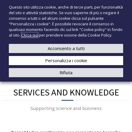
S
Questo sito utilizza cookie, anche di terze parti, per funzionalità
T
P
a
del sito e attività statistiche. Se vuoi saperne di più o negare il
r
l
e
consenso a tutti o ad alcuni cookie clicca sul pulsante
o
t
c
"Personalizza i cookie". È possibile revocare il consenso in
d
a
qualsiasi momento facendo clic sul link "Cookie policy" in fondo
n
o
a
al sito.
Clicca qui
per prendere visione della Cookie Policy.
t
o
+39 3921526175
infotecnomedsrl@tecno-med.it
t
l
M
i
c
Acconsento a tutti
e
m
o
e
d
Personalizza i cookie
n
d
i
t
Rifiuta
c
e
a
n
l
u
i
SERVICES AND KNOWLEDGE
t
o
Supporting science and business