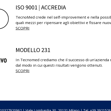
ISO 9001 | ACCREDIA
TecnoMed crede nel self-improvement e nella possibil
quali mezzi per ripensare agli obiettivi e fissare nuov
SCOPRI
MODELLO 231
In Tecnomed crediamo che il successo di un'azienda n
dal modo in cui questi risultati vengono ottenuti.
SCOPRI
A 10327920962 | Viale Lombardia 30, 20131 Milano | Tel. +39 392152