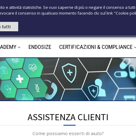
T
ito e attività statistiche. Se vuoi saperne di più o negare il consenso a tutti
 revocare il consenso in qualsiasi momento facendo clic sul link "Cookie pol
+39 3921526
 tutti
M
CADEMY
ENDOSIZE
CERTIFICAZIONI & COMPLIANCE
m
ASSISTENZA CLIENTI
Come possiamo esserti di aiuto?