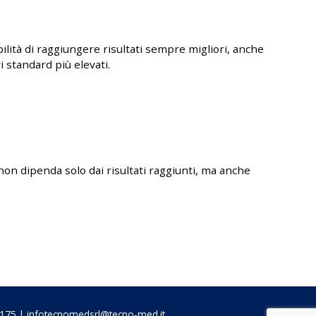
ità di raggiungere risultati sempre migliori, anche
i standard più elevati.
on dipenda solo dai risultati raggiunti, ma anche
6175 | infotecnomedsrl@tecno-med.it