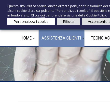
S
P
Questo sito utilizza cookie, anche di terze parti, per funzionalità del s
a
r
e
alcuni cookie clicca sul pulsante "Personalizza i cookie". È possibile
l
o
c
in fondo al sito.
Clicca qui
per prendere visione della Cookie Policy.
t
d
n
Personalizza i cookie
Rifiuta
Acconsento a
a
o
o
a
t
l
t
HOME
ASSISTENZA CLIENTI
TECNO A
e
c
i
d
o
n
e
t
d
e
i
n
c
u
a
t
l
o
i