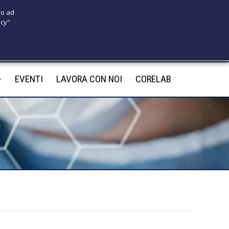
 o ad
icy"
175
infotecnomedsrl@tecno-med.it
EVENTI
LAVORA CON NOI
CORELAB