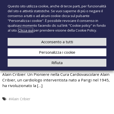
S
Questo sito utilizza cookie, anche di terze parti, per funzionalità
T
P
a
del sito e attività statistiche. Se vuoi saperne di più o negare il
r
l
e
consenso a tutti o ad alcuni cookie clicca sul pulsante
o
t
c
"Personalizza i cookie". È possibile revocare il consenso in
d
a
qualsiasi momento facendo clic sul link "Cookie policy" in fondo
n
o
a
al sito.
Clicca qui
per prendere visione della Cookie Policy.
t
o
+39 3921526175
infotecnomedsrl@tecno-med.it
t
l
M
i
c
Acconsento a tutti
e
m
o
e
d
Personalizza i cookie
n
d
i
t
Rifiuta
c
e
GRAZIE AD ALAIN CRIBIER
a
n
l
Alain Cribier: Un Pioniere nella Cura Cardiovascolare Alain
u
i
Cribier, un cardiologo interventista nato a Parigi nel 1945,
t
ha rivoluzionato la […]
o
#Alain Cribier