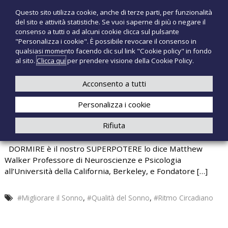
S
Questo sito utilizza cookie, anche di terze parti, per funzionalità
T
P
a
del sito e attività statistiche. Se vuoi saperne di più o negare il
r
l
e
consenso a tutti o ad alcuni cookie clicca sul pulsante
o
t
c
"Personalizza i cookie". È possibile revocare il consenso in
d
a
qualsiasi momento facendo clic sul link "Cookie policy" in fondo
n
o
a
al sito.
Clicca qui
per prendere visione della Cookie Policy.
t
o
+39 3921526175
infotecnomedsrl@tecno-med.it
t
l
M
i
c
Acconsento a tutti
e
m
o
e
d
Personalizza i cookie
n
d
i
t
Rifiuta
c
e
7 BUONE ABITUDINI PER DORMIRE MEGLIO
a
n
l
DORMIRE è il nostro SUPERPOTERE lo dice Matthew
u
i
Walker Professore di Neuroscienze e Psicologia
t
all’Università della California, Berkeley, e Fondatore […]
o
,
,
#Migliorare il Sonno
#Qualità del Sonno
#Ritmo Circadiano