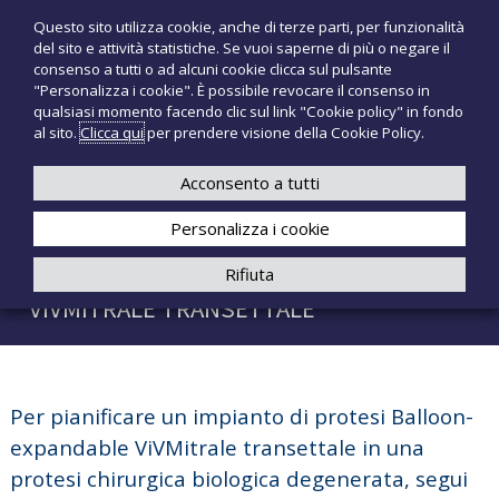
S
Questo sito utilizza cookie, anche di terze parti, per funzionalità
T
P
a
del sito e attività statistiche. Se vuoi saperne di più o negare il
r
l
e
consenso a tutti o ad alcuni cookie clicca sul pulsante
o
t
c
"Personalizza i cookie". È possibile revocare il consenso in
d
a
qualsiasi momento facendo clic sul link "Cookie policy" in fondo
n
o
a
al sito.
Clicca qui
per prendere visione della Cookie Policy.
t
o
+39 3921526175
infotecnomedsrl@tecno-med.it
t
l
M
i
c
Acconsento a tutti
e
m
o
e
d
Personalizza i cookie
n
d
i
t
PIANIFICARE UN IMPIANTO DI PROTESI B.E.
Rifiuta
c
e
a
VIVMITRALE TRANSETTALE
n
l
u
i
t
o
Per pianificare un impianto di protesi Balloon-
expandable ViVMitrale transettale in una
protesi chirurgica biologica degenerata, segui