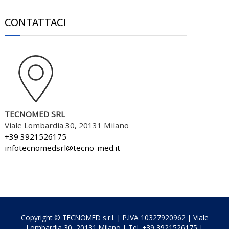
CONTATTACI
TECNOMED SRL
Viale Lombardia 30, 20131 Milano
+39 3921526175
infotecnomedsrl@tecno-med.it
Copyright © TECNOMED s.r.l. | P.IVA 10327920962 | Viale
Lombardia 30, 20131 Milano | Tel. +39 3921526175 |