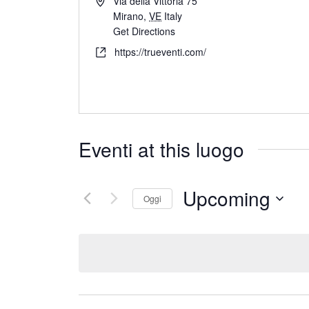
Via della Vittoria 75
Mirano
,
VE
Italy
Get Directions
https://trueventi.com/
Eventi at this luogo
Upcoming
Oggi
S
e
l
e
z
i