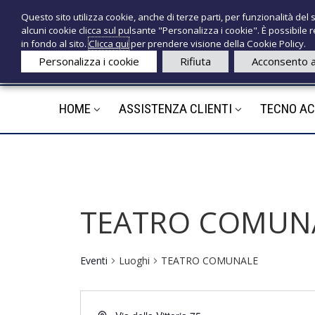
S
P
Questo sito utilizza cookie, anche di terze parti, per funzionalità del s
a
r
e
alcuni cookie clicca sul pulsante "Personalizza i cookie". È possibile
l
o
c
in fondo al sito.
Clicca qui
per prendere visione della Cookie Policy.
t
d
n
Personalizza i cookie
Rifiuta
Acconsento a
a
o
o
a
t
l
t
HOME
ASSISTENZA CLIENTI
TECNO A
e
c
i
d
o
n
e
t
d
e
i
n
c
u
TEATRO COMUN
a
t
l
o
i
Eventi
Luoghi
TEATRO COMUNALE