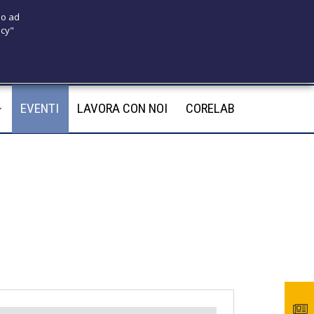
 o ad
icy"
175
infotecnomedsrl@tecno-med.it
EVENTI
LAVORA CON NOI
CORELAB