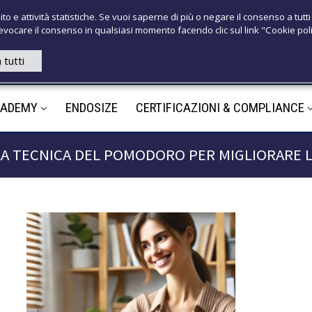
T
ito e attività statistiche. Se vuoi saperne di più o negare il consenso a tutti
 revocare il consenso in qualsiasi momento facendo clic sul link "Cookie pol
+39 3921526
 tutti
M
CADEMY
ENDOSIZE
CERTIFICAZIONI & COMPLIANCE
m
LA TECNICA DEL POMODORO PER MIGLIORARE 