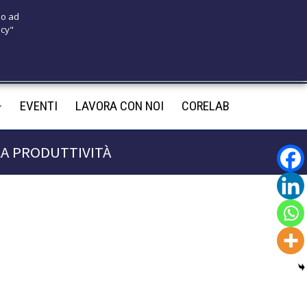
 o ad
icy"
175
infotecnomedsrl@tecno-med.it
EVENTI
LAVORA CON NOI
CORELAB
LA PRODUTTIVITÀ