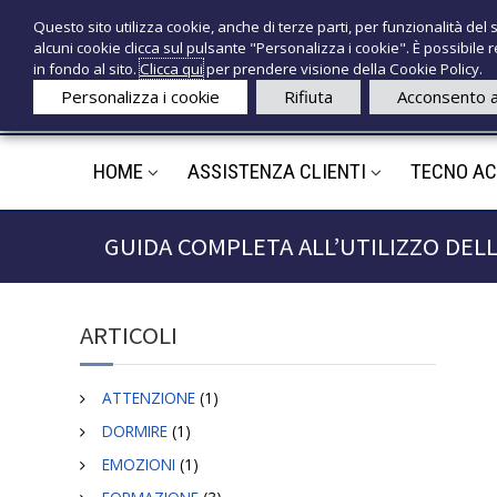
S
P
Questo sito utilizza cookie, anche di terze parti, per funzionalità del s
a
r
e
alcuni cookie clicca sul pulsante "Personalizza i cookie". È possibile
l
o
c
in fondo al sito.
Clicca qui
per prendere visione della Cookie Policy.
t
d
n
Personalizza i cookie
Rifiuta
Acconsento a
a
o
o
a
t
l
t
HOME
ASSISTENZA CLIENTI
TECNO A
e
c
i
d
o
n
e
GUIDA COMPLETA ALL’UTILIZZO DEL
t
d
e
i
n
c
u
a
ARTICOLI
t
l
o
i
ATTENZIONE
(1)
DORMIRE
(1)
EMOZIONI
(1)