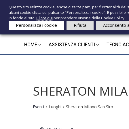
S
P
Questo sito utilizza cookie, anche di terze parti, per funzionalità del s
a
r
e
alcuni cookie clicca sul pulsante "Personalizza i cookie". È possibile
l
o
c
in fondo al sito.
Clicca qui
per prendere visione della Cookie Policy.
t
d
n
Personalizza i cookie
Rifiuta
Acconsento a
a
o
o
a
t
l
t
HOME
ASSISTENZA CLIENTI
TECNO A
e
c
i
d
o
n
e
t
d
e
i
n
c
u
SHERATON MILA
a
t
l
o
i
Eventi
Luoghi
Sheraton Milano San Siro