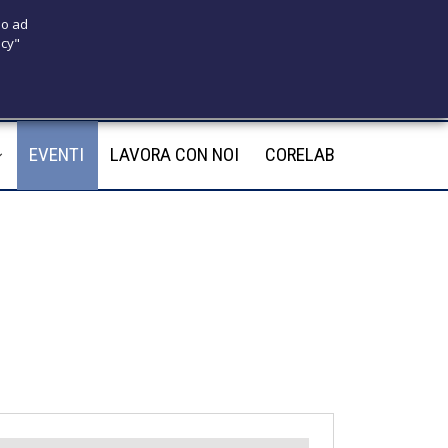
 o ad
icy"
175
infotecnomedsrl@tecno-med.it
EVENTI
LAVORA CON NOI
CORELAB