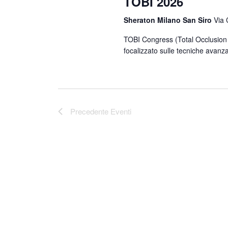
TOBI 2026
o
n
Sheraton Milano San Siro
Via 
a
l
TOBI Congress (Total Occlusion 
a
focalizzato sulle tecniche avanz
d
a
t
a
.
Precedente
Eventi