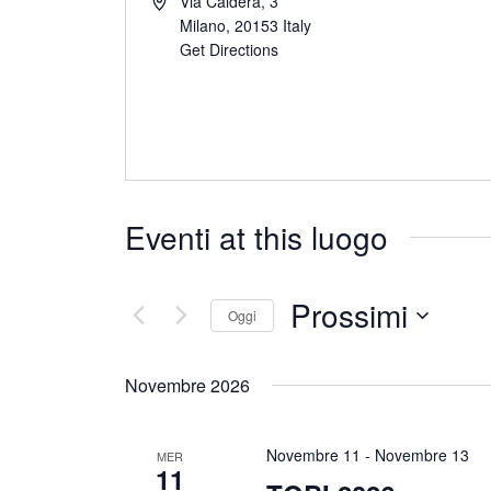
Via Caldera, 3
Milano
,
20153
Italy
Get Directions
Eventi at this luogo
Prossimi
Oggi
S
e
Novembre 2026
l
e
z
Novembre 11
-
Novembre 13
MER
i
11