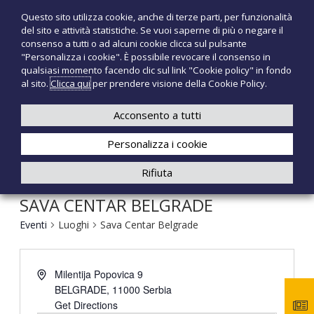
S
Questo sito utilizza cookie, anche di terze parti, per funzionalità
T
P
a
del sito e attività statistiche. Se vuoi saperne di più o negare il
r
l
e
consenso a tutti o ad alcuni cookie clicca sul pulsante
o
t
c
"Personalizza i cookie". È possibile revocare il consenso in
d
a
qualsiasi momento facendo clic sul link "Cookie policy" in fondo
n
o
a
al sito.
Clicca qui
per prendere visione della Cookie Policy.
t
o
+39 3921526175
infotecnomedsrl@tecno-med.it
t
l
M
i
c
Acconsento a tutti
e
m
o
e
d
Personalizza i cookie
n
d
i
t
Rifiuta
c
e
a
n
l
SAVA CENTAR BELGRADE
u
i
t
Eventi
Luoghi
Sava Centar Belgrade
o
Milentija Popovica 9
BELGRADE
,
11000
Serbia
Get Directions