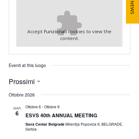
NEWS
Accept
Funzionali
cookies to view the
content.
Eventi at this luogo
Prossimi
S
Ottobre 2026
e
l
Ottobre 6
-
Ottobre 9
MAR
e
6
ESVS 40th ANNUAL MEETING
z
i
Sava Centar Belgrade
Milentija Popovica 9, BELGRADE,
Serbia
o
n