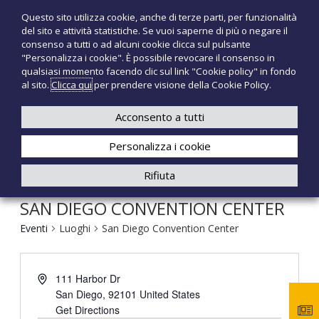
S
Questo sito utilizza cookie, anche di terze parti, per funzionalità
T
P
a
del sito e attività statistiche. Se vuoi saperne di più o negare il
r
l
e
consenso a tutti o ad alcuni cookie clicca sul pulsante
o
t
c
"Personalizza i cookie". È possibile revocare il consenso in
d
a
qualsiasi momento facendo clic sul link "Cookie policy" in fondo
n
o
a
al sito.
Clicca qui
per prendere visione della Cookie Policy.
t
o
+39 3921526175
infotecnomedsrl@tecno-med.it
t
l
M
i
c
Acconsento a tutti
e
m
o
e
d
Personalizza i cookie
n
d
i
t
Rifiuta
c
e
a
n
l
SAN DIEGO CONVENTION CENTER
u
i
t
Eventi
Luoghi
San Diego Convention Center
o
111 Harbor Dr
San Diego
,
92101
United States
Get Directions