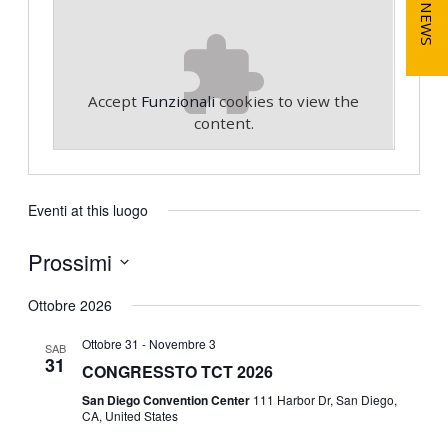
NEWS
Accept
Funzionali
cookies to view the
content.
Eventi at this luogo
Prossimi
S
Ottobre 2026
e
l
Ottobre 31
-
Novembre 3
SAB
e
31
CONGRESSTO TCT 2026
z
i
San Diego Convention Center
111 Harbor Dr, San Diego,
CA, United States
o
n