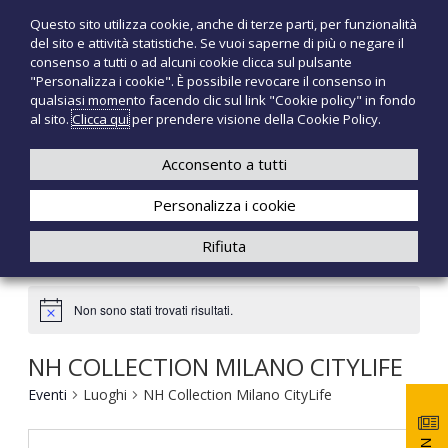
S
Questo sito utilizza cookie, anche di terze parti, per funzionalità
T
P
a
del sito e attività statistiche. Se vuoi saperne di più o negare il
r
l
e
consenso a tutti o ad alcuni cookie clicca sul pulsante
o
t
c
"Personalizza i cookie". È possibile revocare il consenso in
d
a
qualsiasi momento facendo clic sul link "Cookie policy" in fondo
n
o
a
al sito.
Clicca qui
per prendere visione della Cookie Policy.
t
o
+39 3921526175
infotecnomedsrl@tecno-med.it
t
l
M
i
c
Acconsento a tutti
e
m
o
e
d
Personalizza i cookie
n
d
i
t
Rifiuta
c
e
a
n
l
u
i
Non sono stati trovati risultati.
t
o
NH COLLECTION MILANO CITYLIFE
Eventi
Luoghi
NH Collection Milano CityLife