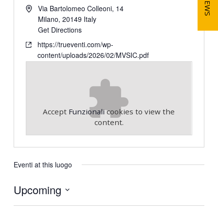
NEWS
Via Bartolomeo Colleoni, 14
Milano
,
20149
Italy
Get Directions
https://trueventi.com/wp-
content/uploads/2026/02/MVSIC.pdf
Accept
Funzionali
cookies to view the
content.
Eventi at this luogo
Upcoming
S
e