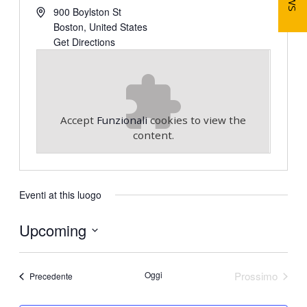
900 Boylston St
Boston
,
United States
Get Directions
Accept
Funzionali
cookies to view the
content.
Eventi at this luogo
Upcoming
S
e
Oggi
Prossimo
Eventi
Precedente
l
Eventi
e