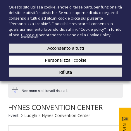
S
Questo sito utilizza cookie, anche di terze parti, per funzionalità
T
P
a
del sito e attività statistiche. Se vuoi saperne di più o negare il
r
l
e
consenso a tutti o ad alcuni cookie clicca sul pulsante
o
t
c
"Personalizza i cookie". È possibile revocare il consenso in
d
a
qualsiasi momento facendo clic sul link "Cookie policy" in fondo
n
o
a
al sito.
Clicca qui
per prendere visione della Cookie Policy.
t
o
+39 3921526175
infotecnomedsrl@tecno-med.it
t
l
M
i
c
Acconsento a tutti
e
m
o
e
d
Personalizza i cookie
n
d
i
t
Rifiuta
c
e
a
n
l
u
i
Non sono stati trovati risultati.
t
o
HYNES CONVENTION CENTER
Eventi
Luoghi
Hynes Convention Center
NEWS