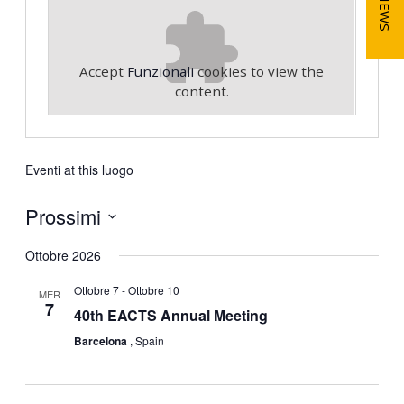
NEWS
Accept
Funzionali
cookies to view the
content.
Eventi at this luogo
Prossimi
S
Ottobre 2026
e
l
Ottobre 7
-
Ottobre 10
MER
e
7
40th EACTS Annual Meeting
z
i
Barcelona
, Spain
o
n
a