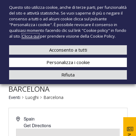
S
Questo sito utilizza cookie, anche di terze parti, per funzionalità
T
P
a
del sito e attività statistiche. Se vuoi saperne di più o negare il
r
l
e
consenso a tutti o ad alcuni cookie clicca sul pulsante
o
t
c
"Personalizza i cookie". È possibile revocare il consenso in
d
a
qualsiasi momento facendo clic sul link "Cookie policy" in fondo
n
o
a
al sito.
Clicca qui
per prendere visione della Cookie Policy.
t
o
+39 3921526175
infotecnomedsrl@tecno-med.it
t
l
M
i
c
Acconsento a tutti
e
m
o
e
d
Personalizza i cookie
n
d
i
t
Rifiuta
c
e
a
n
l
BARCELONA
u
i
t
Eventi
Luoghi
Barcelona
o
Spain
Get Directions