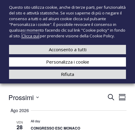
S
Questo sito utilizza cookie, anche di terze parti, per funzionalità
T
P
a
del sito e attività statistiche. Se vuoi saperne di più o negare il
r
l
e
consenso a tutti o ad alcuni cookie clicca sul pulsante
o
t
c
"Personalizza i cookie". È possibile revocare il consenso in
d
a
qualsiasi momento facendo clic sul link "Cookie policy" in fondo
n
o
a
al sito.
Clicca qui
per prendere visione della Cookie Policy.
t
o
+39 3921526175
infotecnomedsrl@tecno-med.it
t
l
M
i
c
Acconsento a tutti
e
m
o
e
d
Personalizza i cookie
n
d
i
t
Rifiuta
c
e
a
n
l
u
i
Prossimi
t
E
E
C
S
o
e
S
u
V
V
r
Ago 2026
e
m
c
E
l
m
All day
VEN
a
E
e
28
a
CONGRESSO ESC MONACO
N
c
r