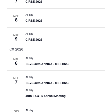
A
7
CIRSE 2026
E
Z
V
All day
MAR
I
8
CIRSE 2026
I
O
All day
MER
N
S
9
CIRSE 2026
E
T
Ott 2026
All day
E
MAR
6
ESVS 40th ANNUAL MEETING
N
All day
MER
A
7
ESVS 40th ANNUAL MEETING
All day
V
40th EACTS Annual Meeting
I
All day
GIO