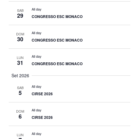
N
t
y
T
All day
d
SAB
29
O
T
CONGRESSO ESC MONACO
a
t
V
I
e
All day
DOM
.
30
I
CONGRESSO ESC MONACO
R
S
All day
LUN
I
T
31
CONGRESSO ESC MONACO
E
C
Set 2026
N
E
All day
SAB
5
CIRSE 2026
A
R
V
All day
DOM
C
6
I
CIRSE 2026
G
A
All day
LUN