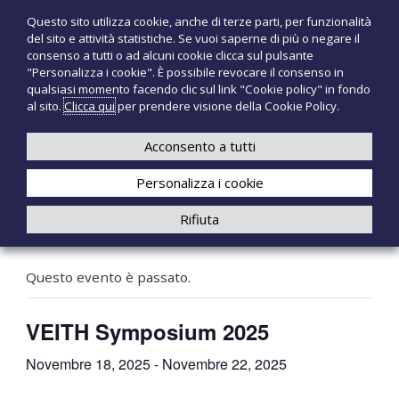
S
Questo sito utilizza cookie, anche di terze parti, per funzionalità
T
P
a
del sito e attività statistiche. Se vuoi saperne di più o negare il
r
l
e
consenso a tutti o ad alcuni cookie clicca sul pulsante
o
t
c
"Personalizza i cookie". È possibile revocare il consenso in
d
a
qualsiasi momento facendo clic sul link "Cookie policy" in fondo
n
o
a
al sito.
Clicca qui
per prendere visione della Cookie Policy.
t
o
+39 3921526175
infotecnomedsrl@tecno-med.it
t
l
M
i
c
Acconsento a tutti
e
m
o
e
d
Personalizza i cookie
n
d
i
t
Rifiuta
c
e
« Tutti gli Eventi
a
n
l
u
i
Questo evento è passato.
t
o
VEITH Symposium 2025
Novembre 18, 2025
-
Novembre 22, 2025