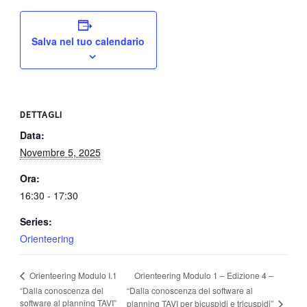
Salva nel tuo calendario
DETTAGLI
Data:
Novembre 5, 2025
Ora:
16:30 - 17:30
Series:
Orienteering
Orienteering Modulo 1 – Edizione 4 –
Orienteering Modulo I.1
“Dalla conoscenza del
“Dalla conoscenza del software al
software al planning TAVI”
planning TAVI per bicuspidi e tricuspidi”