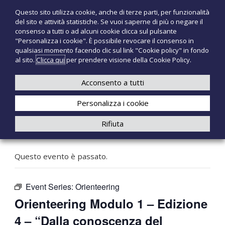
S
Questo sito utilizza cookie, anche di terze parti, per funzionalità
T
P
a
del sito e attività statistiche. Se vuoi saperne di più o negare il
r
l
e
consenso a tutti o ad alcuni cookie clicca sul pulsante
o
t
c
"Personalizza i cookie". È possibile revocare il consenso in
d
a
qualsiasi momento facendo clic sul link "Cookie policy" in fondo
n
o
a
al sito.
Clicca qui
per prendere visione della Cookie Policy.
t
o
+39 3921526175
infotecnomedsrl@tecno-med.it
t
l
M
i
c
Acconsento a tutti
e
m
o
e
d
Personalizza i cookie
n
d
i
t
Rifiuta
c
e
« Tutti gli Eventi
a
n
l
u
i
Questo evento è passato.
t
o
Event Series:
Orienteering
Orienteering Modulo 1 – Edizione
4 – “Dalla conoscenza del