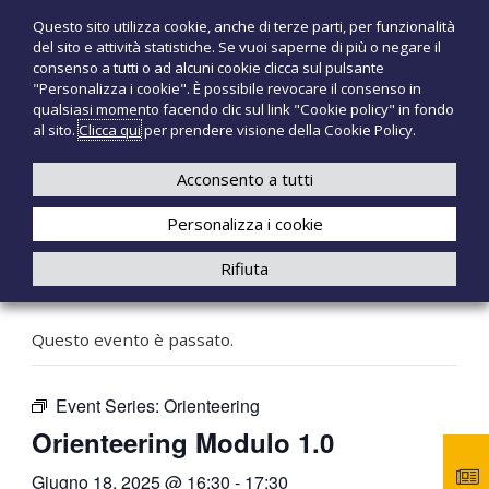
S
Questo sito utilizza cookie, anche di terze parti, per funzionalità
T
P
a
del sito e attività statistiche. Se vuoi saperne di più o negare il
r
l
e
consenso a tutti o ad alcuni cookie clicca sul pulsante
o
t
c
"Personalizza i cookie". È possibile revocare il consenso in
d
a
qualsiasi momento facendo clic sul link "Cookie policy" in fondo
n
o
a
al sito.
Clicca qui
per prendere visione della Cookie Policy.
t
o
+39 3921526175
infotecnomedsrl@tecno-med.it
t
l
M
i
c
Acconsento a tutti
e
m
o
e
d
Personalizza i cookie
n
d
i
t
Rifiuta
c
e
« Tutti gli Eventi
a
n
l
u
i
Questo evento è passato.
t
o
Event Series:
Orienteering
Orienteering Modulo 1.0
Giugno 18, 2025 @ 16:30
-
17:30