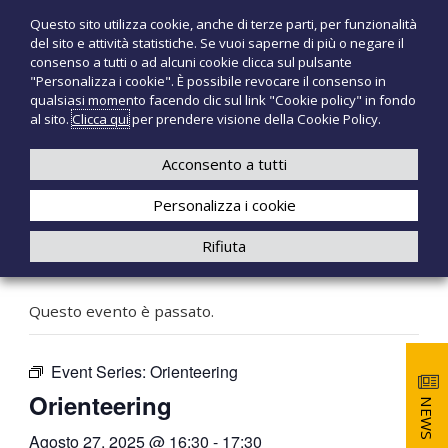
S
Questo sito utilizza cookie, anche di terze parti, per funzionalità
T
P
a
del sito e attività statistiche. Se vuoi saperne di più o negare il
r
l
e
consenso a tutti o ad alcuni cookie clicca sul pulsante
o
t
c
"Personalizza i cookie". È possibile revocare il consenso in
d
a
qualsiasi momento facendo clic sul link "Cookie policy" in fondo
n
o
a
al sito.
Clicca qui
per prendere visione della Cookie Policy.
t
o
+39 3921526175
infotecnomedsrl@tecno-med.it
t
l
M
i
c
Acconsento a tutti
e
m
o
e
d
Personalizza i cookie
n
d
i
t
Rifiuta
c
e
« Tutti gli Eventi
a
n
l
u
i
Questo evento è passato.
t
o
Event Series:
Orienteering
Orienteering
NEWS
Agosto 27, 2025 @ 16:30
-
17:30