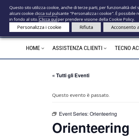
S
P
Questo sito utilizza cookie, anche di terze parti, per funzionalità del s
a
r
e
alcuni cookie clicca sul pulsante "Personalizza i cookie". È possibile
l
o
c
in fondo al sito.
Clicca qui
per prendere visione della Cookie Policy.
t
d
n
Personalizza i cookie
Rifiuta
Acconsento a
a
o
o
a
t
l
t
HOME
ASSISTENZA CLIENTI
TECNO A
e
c
i
d
o
n
e
t
d
« Tutti gli Eventi
e
i
n
c
u
a
Questo evento è passato.
t
l
o
i
Event Series:
Orienteering
Orienteering