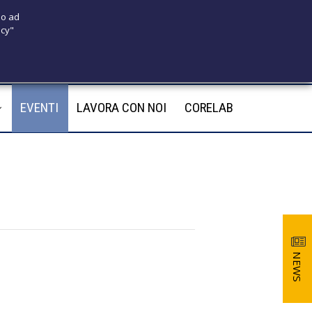
 o ad
icy"
175
infotecnomedsrl@tecno-med.it
EVENTI
LAVORA CON NOI
CORELAB
NEWS