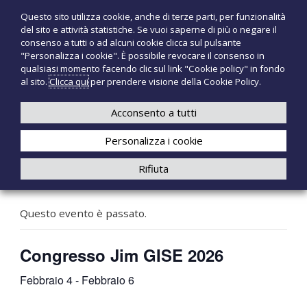
S
Questo sito utilizza cookie, anche di terze parti, per funzionalità
T
P
a
del sito e attività statistiche. Se vuoi saperne di più o negare il
r
l
e
consenso a tutti o ad alcuni cookie clicca sul pulsante
o
t
c
"Personalizza i cookie". È possibile revocare il consenso in
d
a
qualsiasi momento facendo clic sul link "Cookie policy" in fondo
n
o
a
al sito.
Clicca qui
per prendere visione della Cookie Policy.
t
o
+39 3921526175
infotecnomedsrl@tecno-med.it
t
l
M
i
c
Acconsento a tutti
e
m
o
e
d
Personalizza i cookie
n
d
i
t
Rifiuta
c
e
« Tutti gli Eventi
a
n
l
u
i
Questo evento è passato.
t
o
Congresso Jim GISE 2026
Febbraio 4
-
Febbraio 6