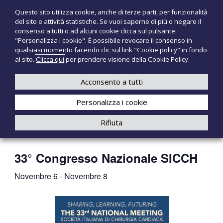
S
Questo sito utilizza cookie, anche di terze parti, per funzionalità
T
P
a
del sito e attività statistiche. Se vuoi saperne di più o negare il
r
l
e
consenso a tutti o ad alcuni cookie clicca sul pulsante
o
t
c
"Personalizza i cookie". È possibile revocare il consenso in
d
a
qualsiasi momento facendo clic sul link "Cookie policy" in fondo
n
o
a
al sito.
Clicca qui
per prendere visione della Cookie Policy.
t
o
+39 3921526175
infotecnomedsrl@tecno-med.it
t
l
M
i
c
Acconsento a tutti
e
m
o
e
d
Personalizza i cookie
n
d
i
t
Rifiuta
c
e
« Tutti gli Eventi
a
n
l
u
i
33° Congresso Nazionale SICCH
t
o
Novembre 6
-
Novembre 8