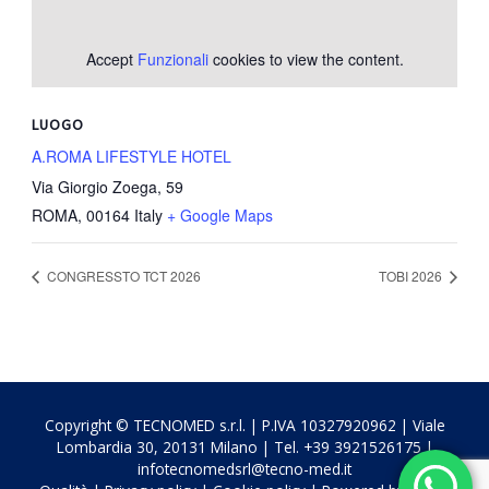
Accept
Funzionali
cookies to view the content.
LUOGO
A.ROMA LIFESTYLE HOTEL
Via Giorgio Zoega, 59
ROMA
,
00164
Italy
+ Google Maps
CONGRESSTO TCT 2026
TOBI 2026
Copyright © TECNOMED s.r.l. | P.IVA 10327920962 | Viale
Lombardia 30, 20131 Milano | Tel. +39 3921526175 |
infotecnomedsrl@tecno-med.it